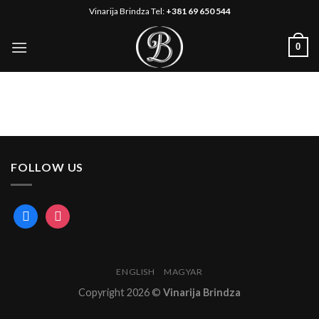
Pređi
Vinarija Brindza Tel:
+381 69 650 544
na
sadržaj
0
FOLLOW US
facebook
instagram
ENGLISH
MAGYAR
Copyright 2026 ©
Vinarija Brindza